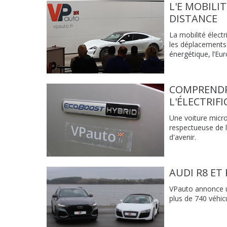
L'E MOBILI
DISTANCE
La mobilité électr
les déplacements v
énergétique, l’Eu
COMPRENDRE
L'ÉLECTRIF
Une voiture micro
respectueuse de 
d'avenir.
AUDI R8 ET
VPauto annonce u
plus de 740 véhic