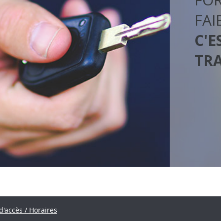
FAI
C'E
TR
d'accès / Horaires