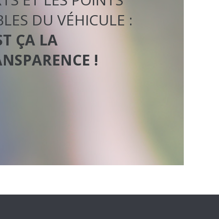
BLES DU VÉHICULE :
ST ÇA LA
ANSPARENCE !