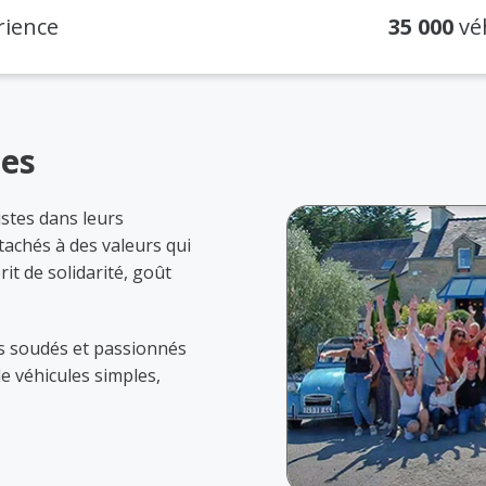
rience
35 000
véh
tes
istes dans leurs
tachés à des valeurs qui
t de solidarité, goût
s soudés et passionnés
e véhicules simples,