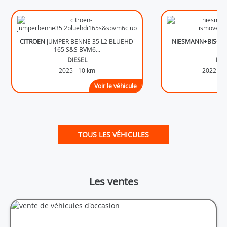
CITROEN
JUMPER BENNE 35 L2 BLUEHDi
NIESMANN+BISCH
165 S&S BVM6...
18
DIESEL
DIE
2025 - 10 km
2022 - 
Voir le véhicule
TOUS LES VÉHICULES
Les ventes