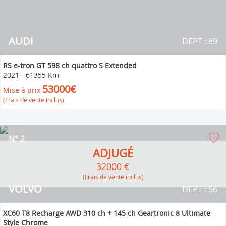
AUDI
DEPT : 69
RS e-tron GT 598 ch quattro S Extended
2021
-
61355 Km
53000€
Mise à prix
(Frais de vente inclus)
N° 2
ADJUGÉ
32000 €
(Frais de vente inclus)
VOLVO
DEPT : 56
XC60 T8 Recharge AWD 310 ch + 145 ch Geartronic 8 Ultimate
Style Chrome