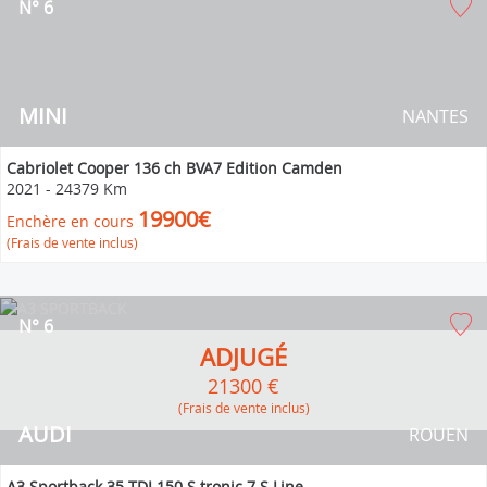
N° 6
MINI
NANTES
Cabriolet Cooper 136 ch BVA7 Edition Camden
2021
-
24379 Km
19900€
Enchère en cours
(Frais de vente inclus)
N° 6
ADJUGÉ
21300 €
(Frais de vente inclus)
AUDI
ROUEN
A3 Sportback 35 TDI 150 S tronic 7 S Line