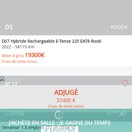
DS
ROUEN
DS7 Hybride Rechargeable E-Tense 225 EAT8 Rivoli
2022
-
58119 Km
19300€
Mise à prix
(Frais de vente inclus)
N° 17
ADJUGÉ
37400 €
(Frais de vente inclus)
CUPRA
DEPT : 69
Terramar 1.5 eHybrid 272 ch DSG6 VZ