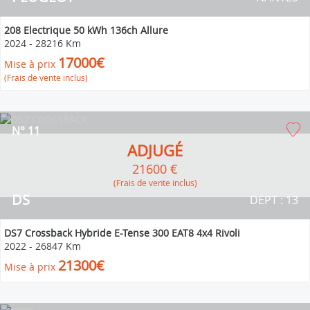
208 Electrique 50 kWh 136ch Allure
2024
-
28216 Km
17000€
Mise à prix
(Frais de vente inclus)
N° 11
ADJUGÉ
21600 €
(Frais de vente inclus)
DS
DEPT : 13
DS7 Crossback Hybride E-Tense 300 EAT8 4x4 Rivoli
2022
-
26847 Km
21300€
Mise à prix