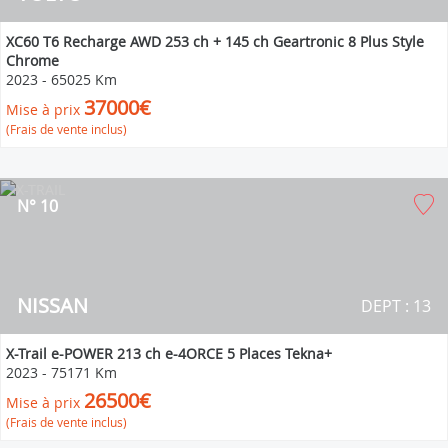
XC60 T6 Recharge AWD 253 ch + 145 ch Geartronic 8 Plus Style
Chrome
2023
-
65025 Km
37000€
Mise à prix
(Frais de vente inclus)
N° 10
NISSAN
DEPT : 13
X-Trail e-POWER 213 ch e-4ORCE 5 Places Tekna+
2023
-
75171 Km
26500€
Mise à prix
(Frais de vente inclus)