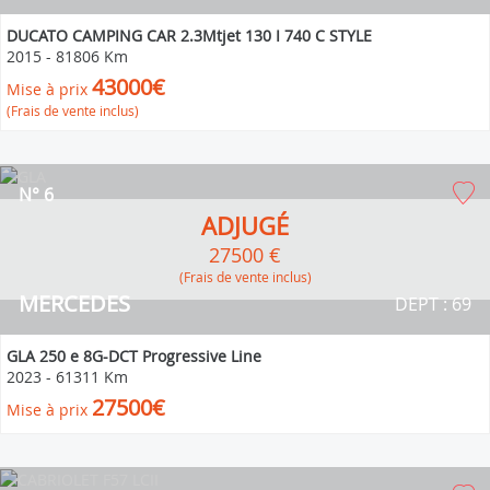
DUCATO CAMPING CAR 2.3Mtjet 130 I 740 C STYLE
2015
-
81806 Km
43000€
Mise à prix
(Frais de vente inclus)
N° 6
ADJUGÉ
27500 €
(Frais de vente inclus)
MERCEDES
DEPT : 69
GLA 250 e 8G-DCT Progressive Line
2023
-
61311 Km
27500€
Mise à prix