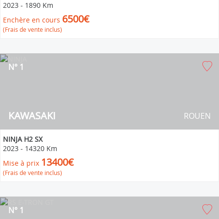
2023
-
1890 Km
6500€
Enchère en cours
(Frais de vente inclus)
N° 1
KAWASAKI
ROUEN
NINJA H2 SX
2023
-
14320 Km
13400€
Mise à prix
(Frais de vente inclus)
N° 1