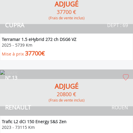
ADJUGÉ
37700 €
(Frais de vente inclus)
CUPRA
DEPT : 69
Terramar 1.5 eHybrid 272 ch DSG6 VZ
2025
-
5739 Km
37700€
Mise à prix
N° 13
ADJUGÉ
20800 €
(Frais de vente inclus)
RENAULT
ROUEN
Trafic L2 dCi 150 Energy S&S Zen
2023
-
73115 Km