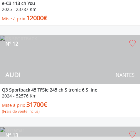
e-C3 113 ch You
2025
-
23787 Km
12000€
Mise à prix
N° 12
AUDI
NANTES
Q3 Sportback 45 TFSIe 245 ch S tronic 6 S line
2024
-
52576 Km
31700€
Mise à prix
(Frais de vente inclus)
N° 13