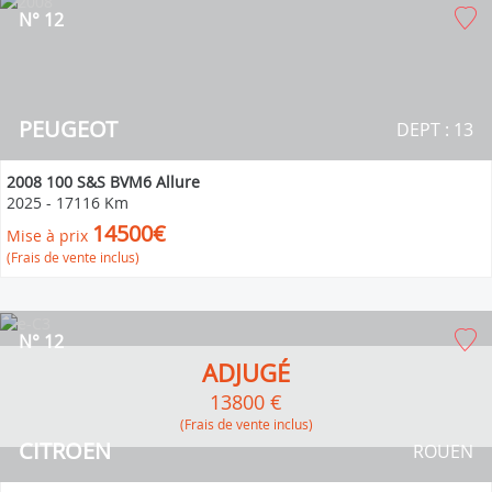
N° 12
PEUGEOT
DEPT : 13
2008 100 S&S BVM6 Allure
2025
-
17116 Km
14500€
Mise à prix
(Frais de vente inclus)
N° 12
ADJUGÉ
13800 €
(Frais de vente inclus)
CITROEN
ROUEN