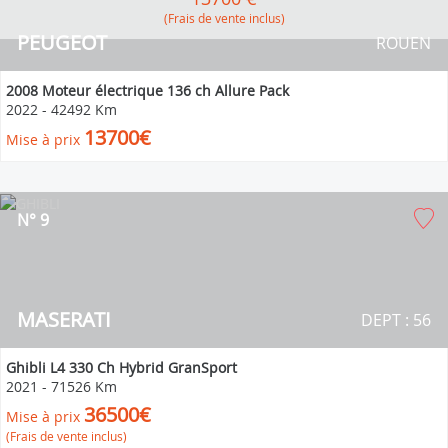
(Frais de vente inclus)
PEUGEOT
ROUEN
2008 Moteur électrique 136 ch Allure Pack
2022
-
42492 Km
13700€
Mise à prix
N° 9
MASERATI
DEPT : 56
Ghibli L4 330 Ch Hybrid GranSport
2021
-
71526 Km
36500€
Mise à prix
(Frais de vente inclus)