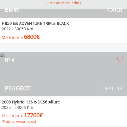
(Frais de vente inclus)
BMW
ROUEN
F 850 GS ADVENTURE TRIPLE BLACK
2022
-
39050 Km
6800€
Mise à prix
N° 4
PEUGEOT
DEPT : 13
2008 Hybrid 136 e-DCS6 Allure
2025
-
24066 Km
17700€
Mise à prix
(Frais de vente inclus)