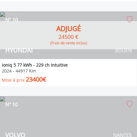
N° 10
ADJUGÉ
24500 €
(Frais de vente inclus)
HYUNDAI
ROUEN
Ioniq 5 77 kWh - 229 ch Intuitive
2024
-
44917 Km
23400€
Mise à prix
N° 10
VOLVO
NANTES