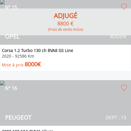
N° 15
ADJUGÉ
8800 €
(Frais de vente inclus)
OPEL
ROUEN
Corsa 1.2 Turbo 130 ch BVA8 GS Line
2020
-
92586 Km
8000€
Mise à prix
N° 16
PEUGEOT
DEPT : 13