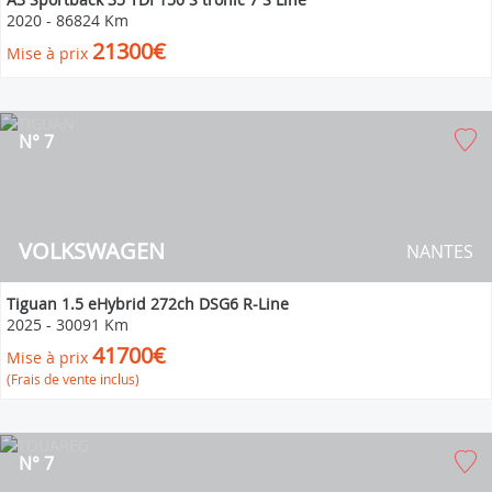
2020
-
86824 Km
21300€
Mise à prix
N° 7
VOLKSWAGEN
NANTES
Tiguan 1.5 eHybrid 272ch DSG6 R-Line
2025
-
30091 Km
41700€
Mise à prix
(Frais de vente inclus)
N° 7