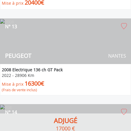
20400€
Mise à prix
N° 13
PEUGEOT
NANTES
2008 Electrique 136 ch GT Pack
2022
-
28906 Km
16300€
Mise à prix
(Frais de vente inclus)
N° 14
ADJUGÉ
17000 €