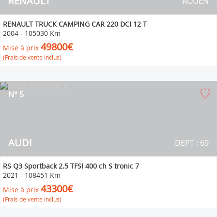
RENAULT
ROUEN
RENAULT TRUCK CAMPING CAR 220 DCI 12 T
2004
-
105030 Km
49800€
Mise à prix
(Frais de vente inclus)
N° 5
AUDI
DEPT : 69
RS Q3 Sportback 2.5 TFSI 400 ch S tronic 7
2021
-
108451 Km
43300€
Mise à prix
(Frais de vente inclus)