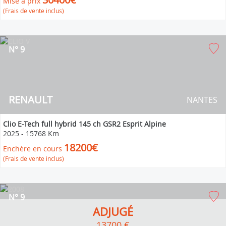
Mise à prix
(Frais de vente inclus)
N° 9
RENAULT
NANTES
Clio E-Tech full hybrid 145 ch GSR2 Esprit Alpine
2025
-
15768 Km
18200€
Enchère en cours
(Frais de vente inclus)
N° 9
ADJUGÉ
13700 €