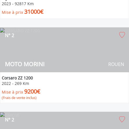
2023
-
92817 Km
31000€
Mise à prix
N° 2
MOTO MORINI
ROUEN
Corsaro ZZ 1200
2022
-
269 Km
9200€
Mise à prix
(Frais de vente inclus)
N° 2