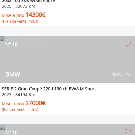
2008 100 S&S BVM6 Allure
2025
-
22073 Km
14300€
Mise à prix
(Frais de vente inclus)
N° 16
BMW
NANTES
SERIE 2 Gran Coupé 220d 190 ch BVA8 M Sport
2023
-
84194 Km
27000€
Mise à prix
(Frais de vente inclus)
N° 16