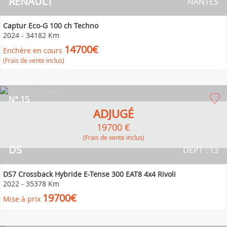
RENAULT
NANTES
Captur Eco-G 100 ch Techno
2024
-
34182 Km
14700€
Enchère en cours
(Frais de vente inclus)
N° 15
ADJUGÉ
19700 €
(Frais de vente inclus)
DS
DEPT : 13
DS7 Crossback Hybride E-Tense 300 EAT8 4x4 Rivoli
2022
-
35378 Km
19700€
Mise à prix