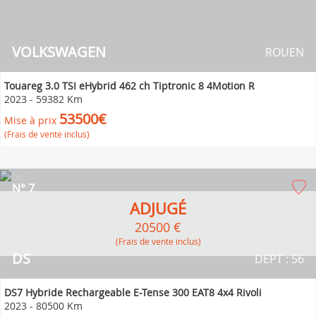
VOLKSWAGEN
ROUEN
Touareg 3.0 TSI eHybrid 462 ch Tiptronic 8 4Motion R
2023
-
59382 Km
53500€
Mise à prix
(Frais de vente inclus)
N° 7
ADJUGÉ
20500 €
(Frais de vente inclus)
DS
DEPT : 56
DS7 Hybride Rechargeable E-Tense 300 EAT8 4x4 Rivoli
2023
-
80500 Km