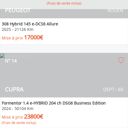
(Frais de vente inclus)
PEUGEOT
ROUEN
308 Hybrid 145 e-DCS6 Allure
2025
-
21126 Km
17000€
Mise à prix
N° 14
CUPRA
DEPT : 69
Formentor 1.4 e-HYBRID 204 ch DSG6 Business Edition
2024
-
50104 Km
23800€
Mise à prix
(Frais de vente inclus)