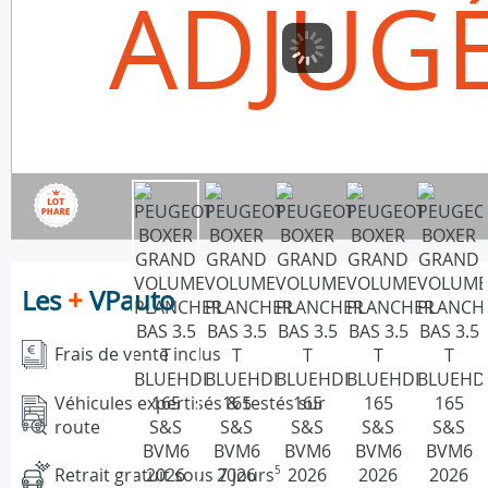
ADJUG
Les
+
VPauto
Frais de vente inclus
Véhicules expertisés & testés sur
route
Retrait gratuit sous 7 jours
5