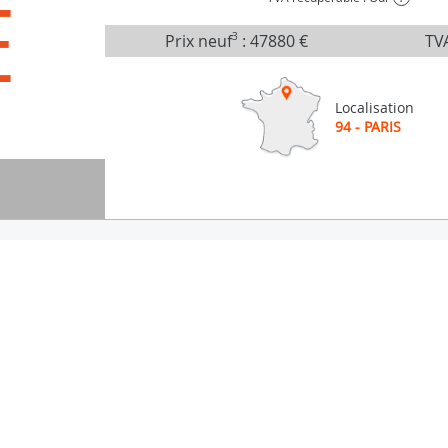
É
Prix neuf
3
:
47880 €
TVA
Localisation
94 - PARIS