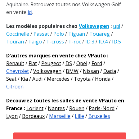
Aquitaine
. Retrouvez toutes nos Volkswagen Golf
en vente
ici
.
Les modèles populaires chez
Volkswagen
:
up!
/
Coccinelle
/
Passat
/
Polo
/
Tiguan
/
Touareg
/
Touran
/
Taigo
/
T-cross
/
T-roc
/
ID.3
/
ID.4
/
ID.5
D'autres marques en vente chez VPauto :
Renault
/
Fiat
/
Peugeot
/
DS
/
Opel
/
Ford
/
Chevrolet
/
Volkswagen
/
BMW
/
Nissan
/
Dacia
/
Seat
/
Kia
/
Audi
/
Mercedes
/
Toyota
/
Honda
/
Citroen
Découvrez toutes les salles de vente VPauto en
France :
Lorient
/
Nantes
/
Rouen
/
Paris-Nord
/
Lyon
/
Bordeaux
/
Marseille
/
Lille
/
Bruxelles