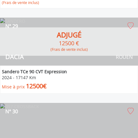
(Frais de vente inclus)
N° 29
ADJUGÉ
12500 €
(Frais de vente inclus)
DACIA
ROUEN
Sandero TCe 90 CVT Expression
2024
-
17147 Km
12500€
Mise à prix
N° 30