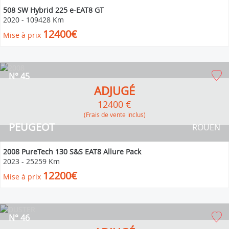
508 SW Hybrid 225 e-EAT8 GT
2020
-
109428 Km
12400€
Mise à prix
N° 45
ADJUGÉ
12400 €
(Frais de vente inclus)
PEUGEOT
ROUEN
2008 PureTech 130 S&S EAT8 Allure Pack
2023
-
25259 Km
12200€
Mise à prix
N° 46