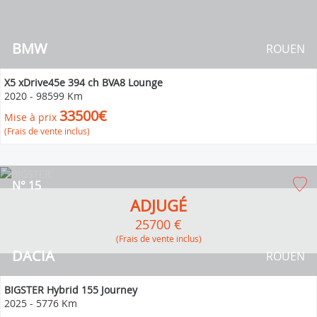
BMW
ROUEN
X5 xDrive45e 394 ch BVA8 Lounge
2020
-
98599 Km
33500€
Mise à prix
(Frais de vente inclus)
N° 15
ADJUGÉ
25700 €
(Frais de vente inclus)
DACIA
ROUEN
BIGSTER Hybrid 155 Journey
2025
-
5776 Km