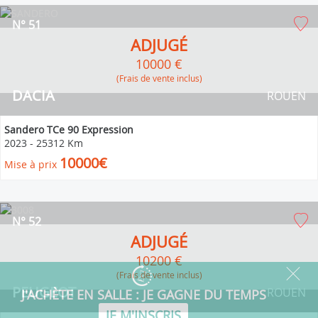
N° 51
ADJUGÉ
10000 €
(Frais de vente inclus)
DACIA
ROUEN
Sandero TCe 90 Expression
2023
-
25312 Km
10000€
Mise à prix
N° 52
ADJUGÉ
10200 €
(Frais de vente inclus)
PEUGEOT
ROUEN