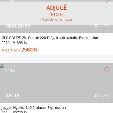
N° 11
ADJUGÉ
26100 €
(Frais de vente inclus)
MERCEDES
ROUEN
GLC COUPE Glc Coupé 220 D 9g-tronic 4matic Fascination
2016
-
91393 Km
25800€
Mise à prix
N° 12
DACIA
ROUEN
Jogger Hybrid 140 5 places Expression
2024
-
30725 Km