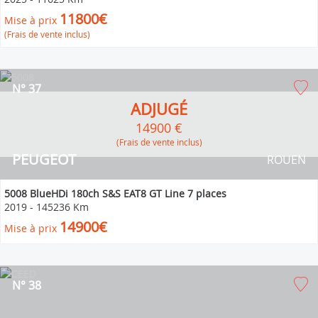
11800€
Mise à prix
(Frais de vente inclus)
N° 37
ADJUGÉ
14900 €
(Frais de vente inclus)
PEUGEOT
ROUEN
5008 BlueHDi 180ch S&S EAT8 GT Line 7 places
2019
-
145236 Km
14900€
Mise à prix
N° 38