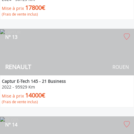
17800€
Mise à prix
(Frais de vente inclus)
N° 13
RENAULT
ROUEN
Captur E-Tech 145 - 21 Business
2022
-
95929 Km
14000€
Mise à prix
(Frais de vente inclus)
N° 14