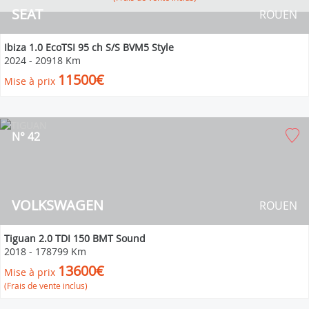
SEAT
ROUEN
Ibiza 1.0 EcoTSI 95 ch S/S BVM5 Style
2024
-
20918 Km
11500€
Mise à prix
N° 42
VOLKSWAGEN
ROUEN
Tiguan 2.0 TDI 150 BMT Sound
2018
-
178799 Km
13600€
Mise à prix
(Frais de vente inclus)