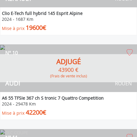
Clio E-Tech full hybrid 145 Esprit Alpine
2024
-
1687 Km
19600€
Mise à prix
N° 10
ADJUGÉ
43900 €
(Frais de vente inclus)
AUDI
ROUEN
A6 55 TFSIe 367 ch S tronic 7 Quattro Competition
2024
-
29478 Km
42200€
Mise à prix