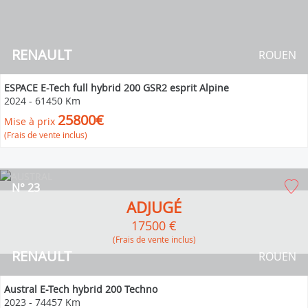
RENAULT
ROUEN
ESPACE E-Tech full hybrid 200 GSR2 esprit Alpine
2024
-
61450 Km
25800€
Mise à prix
(Frais de vente inclus)
N° 23
ADJUGÉ
17500 €
(Frais de vente inclus)
RENAULT
ROUEN
Austral E-Tech hybrid 200 Techno
2023
-
74457 Km