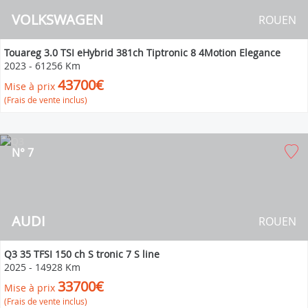
VOLKSWAGEN
ROUEN
Touareg 3.0 TSI eHybrid 381ch Tiptronic 8 4Motion Elegance
2023
-
61256 Km
43700€
Mise à prix
(Frais de vente inclus)
N° 7
AUDI
ROUEN
Q3 35 TFSI 150 ch S tronic 7 S line
2025
-
14928 Km
33700€
Mise à prix
(Frais de vente inclus)