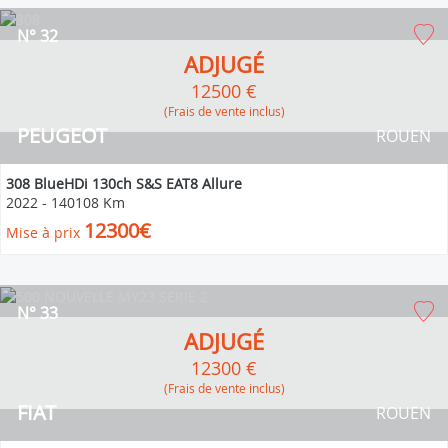
N° 32
ADJUGÉ
12500 €
(Frais de vente inclus)
PEUGEOT
ROUEN
308 BlueHDi 130ch S&S EAT8 Allure
2022
-
140108 Km
12300€
Mise à prix
N° 33
ADJUGÉ
12300 €
(Frais de vente inclus)
FIAT
ROUEN