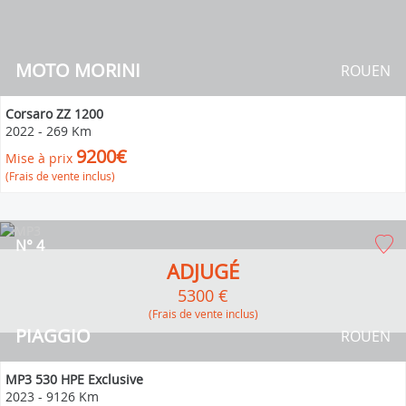
MOTO MORINI
ROUEN
Corsaro ZZ 1200
2022
-
269 Km
9200€
Mise à prix
(Frais de vente inclus)
N° 4
ADJUGÉ
5300 €
(Frais de vente inclus)
PIAGGIO
ROUEN
MP3 530 HPE Exclusive
2023
-
9126 Km