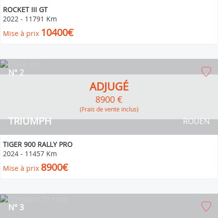
ROCKET III GT
2022
-
11791 Km
10400€
Mise à prix
N° 2
ADJUGÉ
8900 €
(Frais de vente inclus)
TRIUMPH
ROUEN
TIGER 900 RALLY PRO
2024
-
11457 Km
8900€
Mise à prix
N° 3