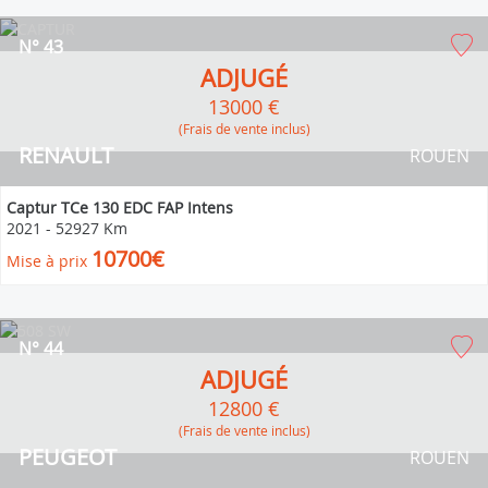
N° 43
ADJUGÉ
13000 €
(Frais de vente inclus)
RENAULT
ROUEN
Captur TCe 130 EDC FAP Intens
2021
-
52927 Km
10700€
Mise à prix
N° 44
ADJUGÉ
12800 €
(Frais de vente inclus)
PEUGEOT
ROUEN