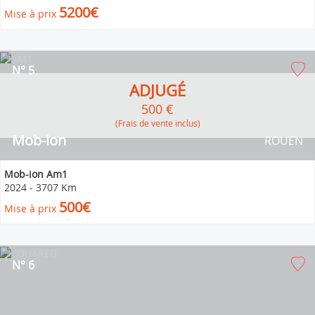
5200€
Mise à prix
N° 5
ADJUGÉ
500 €
(Frais de vente inclus)
Mob-ion
ROUEN
Mob-ion Am1
2024
-
3707 Km
500€
Mise à prix
N° 6