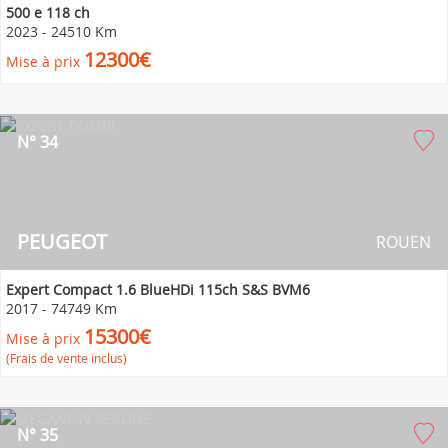
500 e 118 ch
2023
-
24510 Km
12300€
Mise à prix
N° 34
PEUGEOT
ROUEN
Expert Compact 1.6 BlueHDi 115ch S&S BVM6
2017
-
74749 Km
15300€
Mise à prix
(Frais de vente inclus)
N° 35