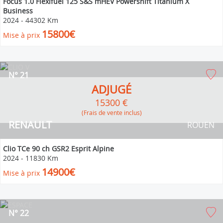
Focus 1.0 Flexifuel 125 S&S mHEV Powershift Titanium X
Business
2024
-
44302 Km
15800€
Mise à prix
N° 21
ADJUGÉ
15300 €
(Frais de vente inclus)
RENAULT
ROUEN
Clio TCe 90 ch GSR2 Esprit Alpine
2024
-
11830 Km
14900€
Mise à prix
N° 22