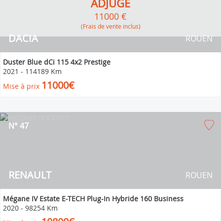
ADJUGÉ
11000 €
(Frais de vente inclus)
DACIA
ROUEN
Duster Blue dCi 115 4x2 Prestige
2021
-
114189 Km
11000€
Mise à prix
N° 47
RENAULT
ROUEN
Mégane IV Estate E-TECH Plug-In Hybride 160 Business
2020
-
98254 Km