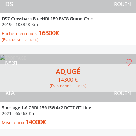
DS
ROUEN
DS7 Crossback BlueHDi 180 EAT8 Grand Chic
2019
-
108323 Km
16300€
Enchère en cours
(Frais de vente inclus)
N° 31
ADJUGÉ
14300 €
(Frais de vente inclus)
KIA
ROUEN
Sportage 1.6 CRDi 136 ISG 4x2 DCT7 GT Line
2021
-
65463 Km
14000€
Mise à prix