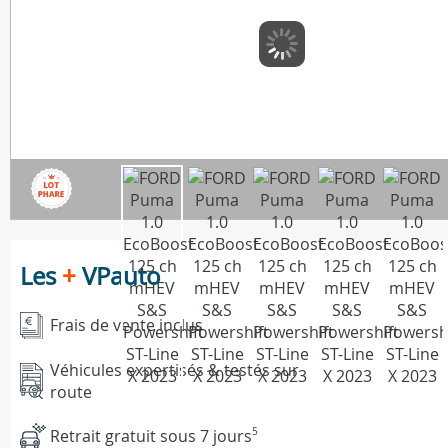
Les
+
VPauto
Frais de vente inclus
Véhicules expertisés & testés sur
route
Retrait gratuit sous 7 jours
5