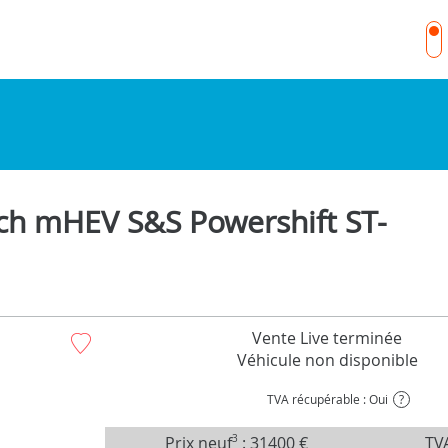
ch mHEV S&S Powershift ST-
Vente Live terminée
Véhicule non disponible
TVA récupérable : Oui
?
Prix neuf
3
:
31400 €
TVA