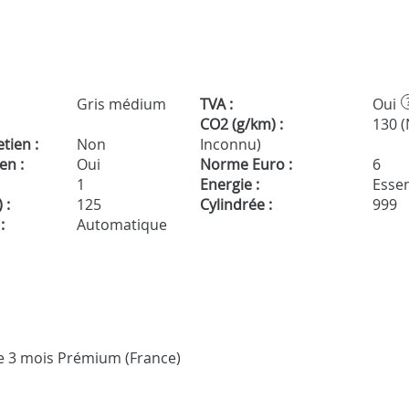
Gris médium
TVA :
Oui
CO2 (g/km) :
130 
tien :
Non
Inconnu)
en :
Oui
Norme Euro :
6
1
Energie :
Essen
 :
125
Cylindrée :
999
:
Automatique
tie 3 mois Prémium (France)