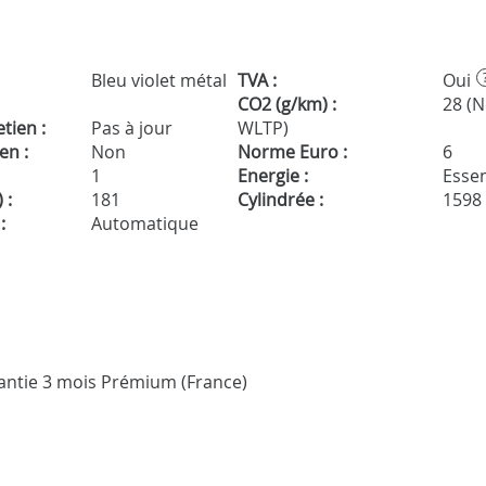
Bleu violet métal
TVA :
Oui
CO2 (g/km) :
28 (
tien :
Pas à jour
WLTP)
en :
Non
Norme Euro :
6
1
Energie :
Essen
 :
181
Cylindrée :
1598
:
Automatique
arantie 3 mois Prémium (France)