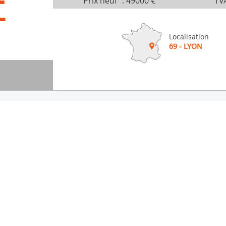
É
Prix neuf
:
49000 €
TVA
Localisation
69 - LYON