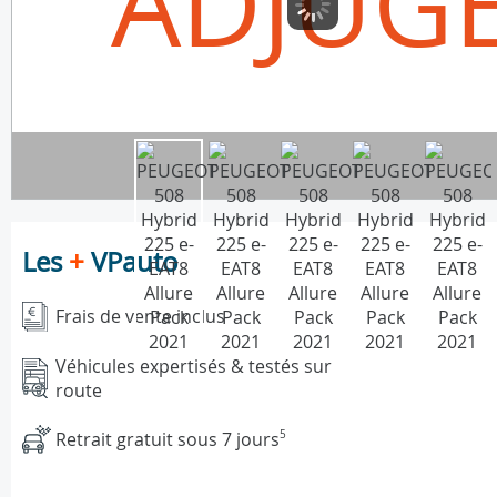
ADJUG
Les
+
VPauto
Frais de vente inclus
Véhicules expertisés & testés sur
route
Retrait gratuit sous 7 jours
5