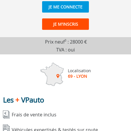
JE ME CONNECTE
JE M'INSCRIS
Prix neuf
3
:
28000 €
TVA : oui
Localisation
69 - LYON
Les
+
VPauto
Frais de vente inclus
Véhicules expertisés & testés sur route