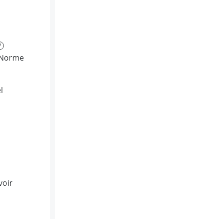
?
(Norme
l
voir