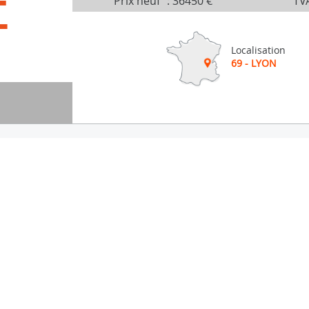
É
Prix neuf
:
36450 €
TVA
Localisation
69 - LYON