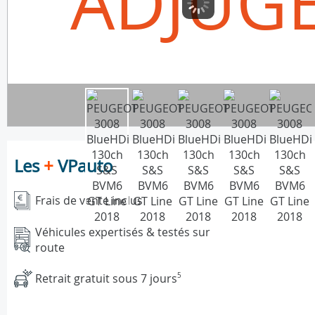
ADJUG
Les
+
VPauto
Frais de vente inclus
Véhicules expertisés & testés sur
route
Retrait gratuit sous 7 jours
5