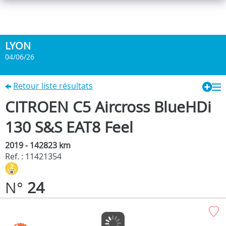
LYON
04/06/26
Retour liste résultats
CITROEN C5 Aircross BlueHDi
130 S&S EAT8 Feel
2019 - 142823 km
Ref. : 11421354
N°
24