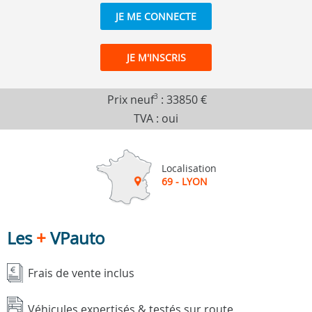
JE ME CONNECTE
JE M'INSCRIS
Prix neuf
3
:
33850 €
TVA : oui
Localisation
69 - LYON
Les
+
VPauto
Frais de vente inclus
Véhicules expertisés & testés sur route