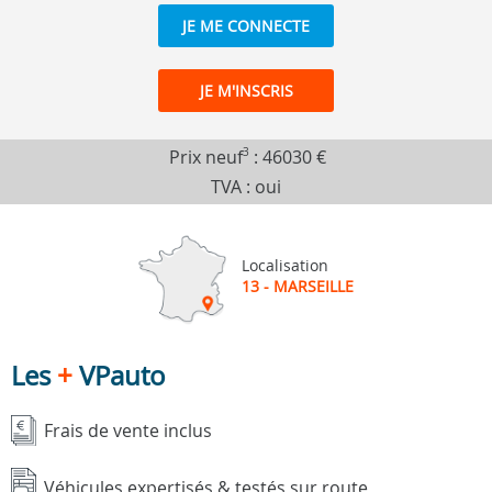
JE ME CONNECTE
JE M'INSCRIS
Prix neuf
3
:
46030 €
TVA : oui
Localisation
13 - MARSEILLE
Les
+
VPauto
Frais de vente inclus
Véhicules expertisés & testés sur route