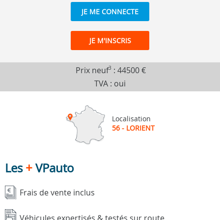
JE ME CONNECTE
JE M'INSCRIS
Prix neuf
3
:
44500 €
TVA : oui
Localisation
56 - LORIENT
Les
+
VPauto
Frais de vente inclus
Véhicules expertisés & testés sur route