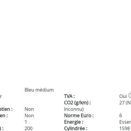
Bleu médium
r
TVA :
Oui
CO2 (g/km) :
27 (
tien :
Non
Inconnu)
en :
Non
Norme Euro :
6
1
Energie :
Essen
 :
200
Cylindrée :
1598