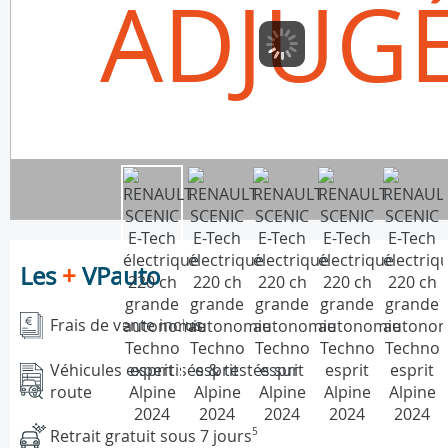
ADJUG
Les
+
VPauto
Frais de vente inclus
Véhicules expertisés & testés sur
route
Retrait gratuit sous 7 jours
5