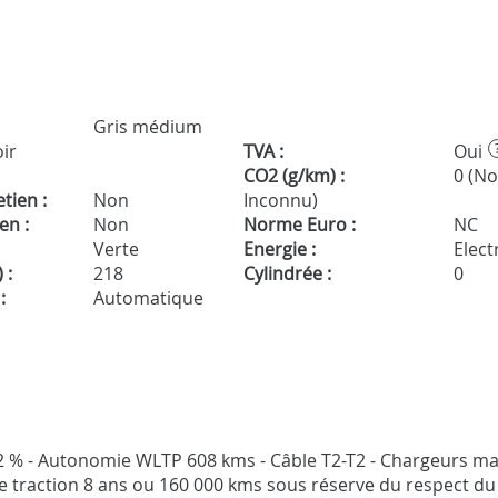
Gris médium
oir
TVA :
Oui
CO2 (g/km) :
0 (N
tien :
Non
Inconnu)
en :
Non
Norme Euro :
NC
Verte
Energie :
Electr
 :
218
Cylindrée :
0
:
Automatique
7.2 % - Autonomie WLTP 608 kms - Câble T2-T2 - Chargeurs m
e traction 8 ans ou 160 000 kms sous réserve du respect du