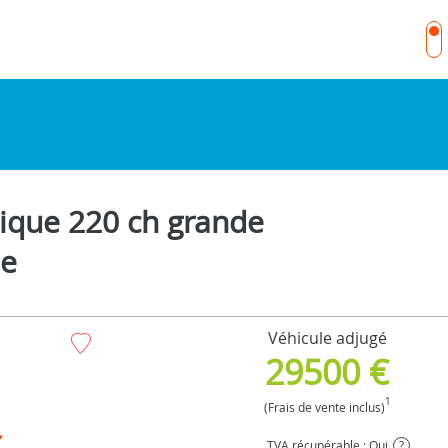
ique 220 ch grande
ne
Véhicule adjugé
29500 €
1
(Frais de vente inclus)
TVA récupérable : Oui
?