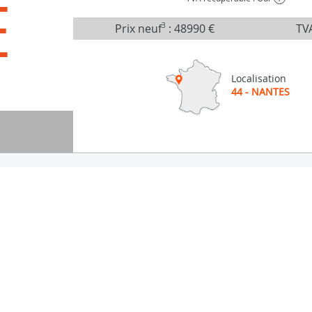
É
Prix neuf
3
:
48990 €
TVA
Localisation
44 - NANTES