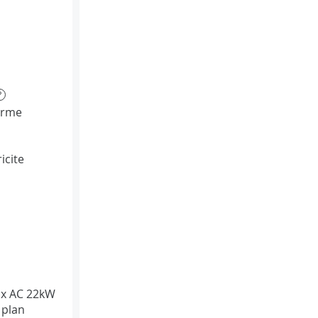
?
orme
icite
ax AC 22kW
 plan