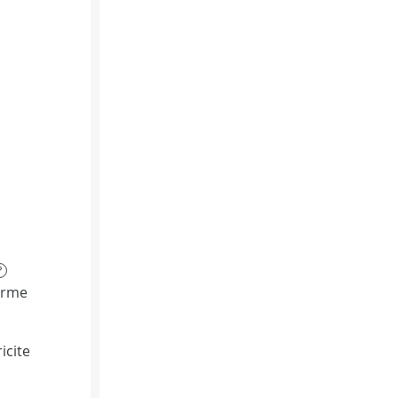
?
orme
icite