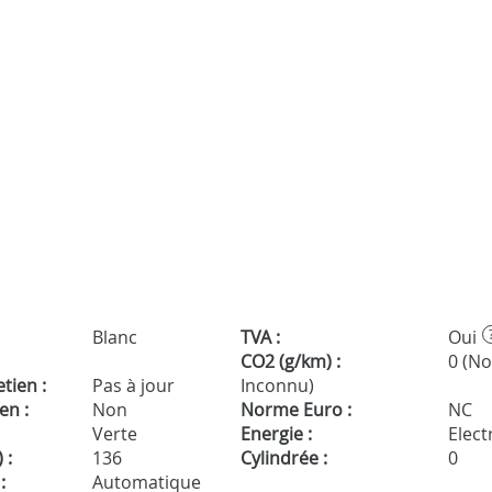
Blanc
TVA :
Oui
CO2 (g/km) :
0 (N
tien :
Pas à jour
Inconnu)
en :
Non
Norme Euro :
NC
Verte
Energie :
Electr
 :
136
Cylindrée :
0
:
Automatique