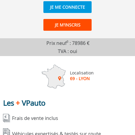
JE ME CONNECTE
JE M'INSCRIS
Prix neuf
3
:
78986 €
TVA : oui
Localisation
69 - LYON
Les
+
VPauto
Frais de vente inclus
Véhicules expertisés & testés sur route