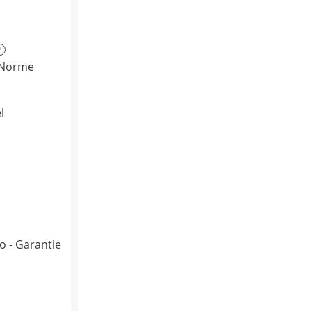
?
(Norme
l
bo - Garantie