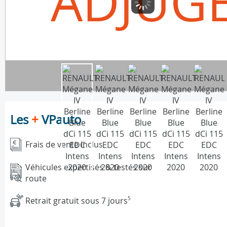
ADJUG
Les
+
VPauto
Frais de vente inclus
Véhicules expertisés & testés sur
route
Retrait gratuit sous 7 jours
5