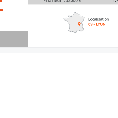
É
Prix neuf
:
32600 €
TVA
Localisation
69 - LYON