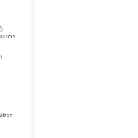
?
(Norme
l
vaison