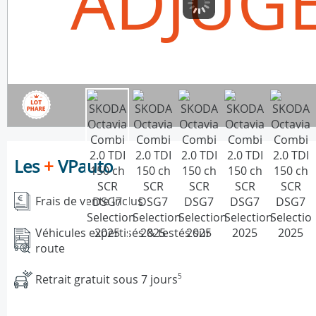
ADJUG
Les
+
VPauto
Frais de vente inclus
Véhicules expertisés & testés sur
route
Retrait gratuit sous 7 jours
5