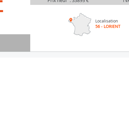
É
Prix neuf
:
33895 €
TVA
Localisation
56 - LORIENT