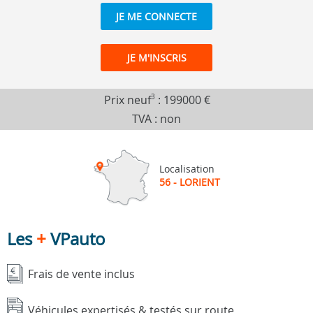
JE ME CONNECTE
JE M'INSCRIS
Prix neuf
3
:
199000 €
TVA : non
Localisation
56 - LORIENT
Les
+
VPauto
Frais de vente inclus
Véhicules expertisés & testés sur route