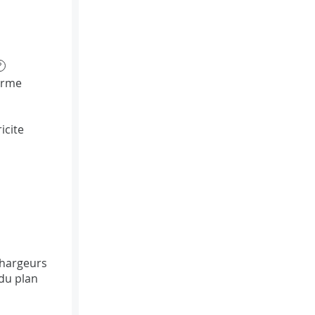
?
orme
icite
Chargeurs
du plan