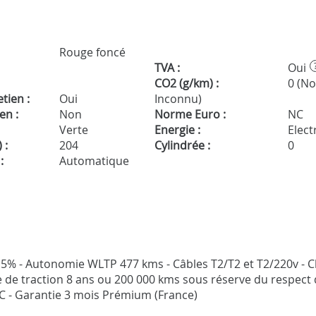
Rouge foncé
TVA :
Oui
CO2 (g/km) :
0 (N
tien :
Oui
Inconnu)
en :
Non
Norme Euro :
NC
Verte
Energie :
Electr
 :
204
Cylindrée :
0
:
Automatique
98.5% - Autonomie WLTP 477 kms - Câbles T2/T2 et T2/220v - 
 de traction 8 ans ou 200 000 kms sous réserve du respect 
TTC - Garantie 3 mois Prémium (France)