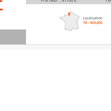
É
Prix neuf
:
41700 €
TVA
Localisation
76 - ROUEN