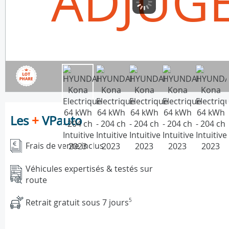
ADJUG
Les
+
VPauto
Frais de vente inclus
Véhicules expertisés & testés sur
route
Retrait gratuit sous 7 jours
5