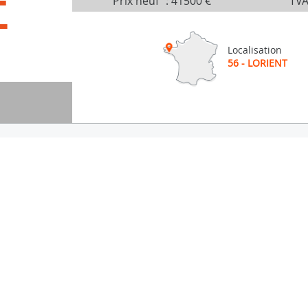
É
Prix neuf
:
41500 €
TVA
Localisation
56 - LORIENT