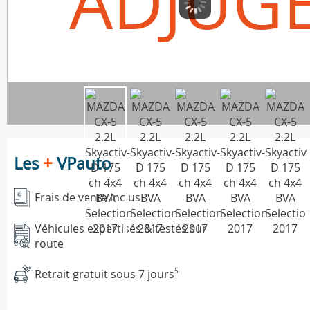
ADJUG
Les
+
VPauto
Frais de vente inclus
Véhicules expertisés & testés sur
route
Retrait gratuit sous 7 jours
5