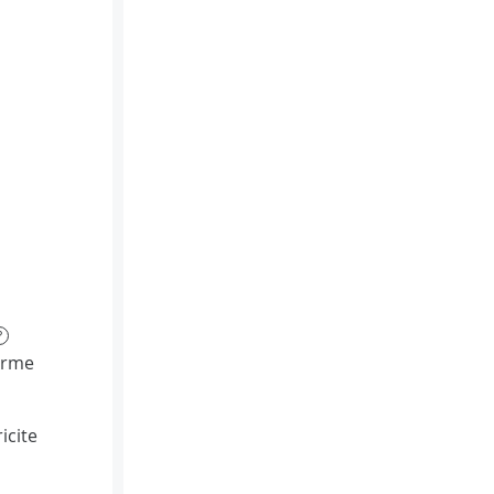
?
orme
icite