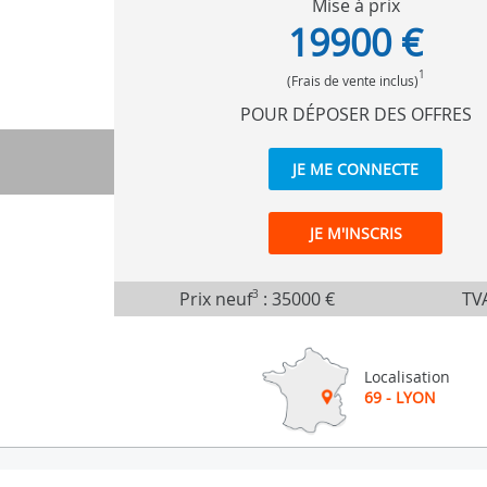
Mise à prix
19900 €
1
(Frais de vente inclus)
POUR DÉPOSER DES OFFRES
JE ME CONNECTE
JE M'INSCRIS
Prix neuf
3
:
35000 €
TVA
Localisation
69 - LYON