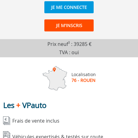
JE ME CONNECTE
JE M'INSCRIS
Prix neuf
3
:
39285 €
TVA : oui
Localisation
76 - ROUEN
Les
+
VPauto
Frais de vente inclus
Véhicules expertisés & testés sur route