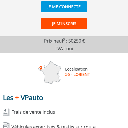
JE ME CONNECTE
JE M'INSCRIS
Prix neuf
3
:
50250 €
TVA : oui
Localisation
56 - LORIENT
Les
+
VPauto
Frais de vente inclus
Véhicules expertisés & testés sur route