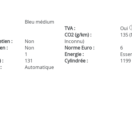
Bleu médium
TVA :
Oui
CO2 (g/km) :
135 
tien :
Non
Inconnu)
en :
Non
Norme Euro :
6
1
Energie :
Esse
 :
131
Cylindrée :
1199
:
Automatique