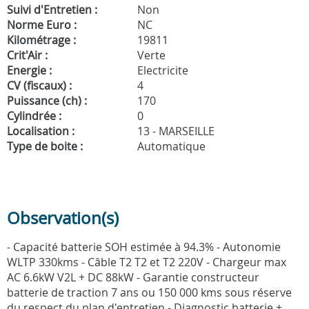
Suivi d'Entretien :
Non
Norme Euro :
NC
Kilométrage :
19811
Crit'Air :
Verte
Energie :
Electricite
CV (fiscaux) :
4
Puissance (ch) :
170
Cylindrée :
0
Localisation :
13 - MARSEILLE
Type de boite :
Automatique
Observation(s)
- Capacité batterie SOH estimée à 94.3% - Autonomie
WLTP 330kms - Câble T2 T2 et T2 220V - Chargeur max
AC 6.6kW V2L + DC 88kW - Garantie constructeur
batterie de traction 7 ans ou 150 000 kms sous réserve
du respect du plan d'entretien - Diagnostic batterie +