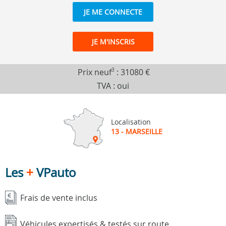
JE ME CONNECTE
JE M'INSCRIS
Prix neuf
3
:
31080 €
TVA : oui
Localisation
13 - MARSEILLE
Les
+
VPauto
Frais de vente inclus
Véhicules expertisés & testés sur route