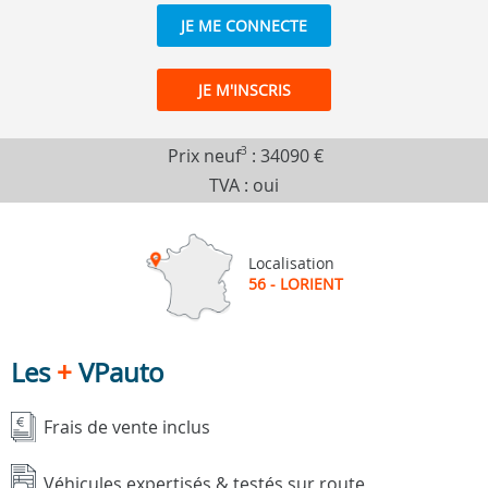
JE ME CONNECTE
JE M'INSCRIS
Prix neuf
3
:
34090 €
TVA : oui
Localisation
56 - LORIENT
Les
+
VPauto
Frais de vente inclus
Véhicules expertisés & testés sur route