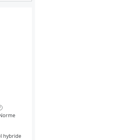
?
(Norme
l hybride