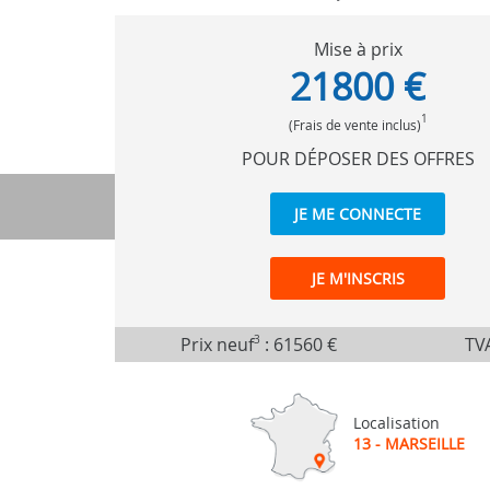
Mise à prix
21800 €
1
(Frais de vente inclus)
POUR DÉPOSER DES OFFRES
JE ME CONNECTE
JE M'INSCRIS
Prix neuf
3
:
61560 €
TVA
Localisation
13 - MARSEILLE