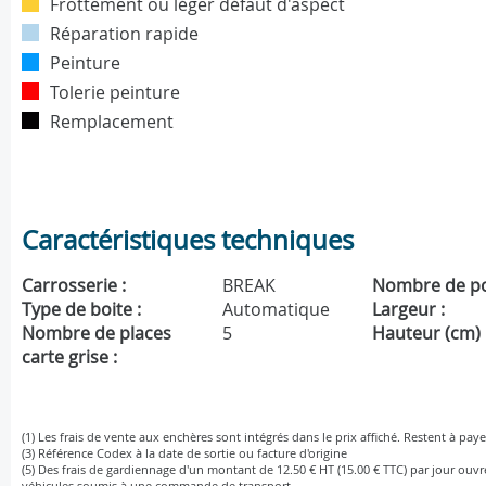
Frottement ou léger défaut d'aspect
Réparation rapide
Peinture
Tolerie peinture
Remplacement
Caractéristiques techniques
Carrosserie :
BREAK
Nombre de po
Type de boite :
Automatique
Largeur :
Nombre de places
5
Hauteur (cm) 
carte grise :
(1) Les frais de vente aux enchères sont intégrés dans le prix affiché. Restent à paye
(3) Référence Codex à la date de sortie ou facture d'origine
(5) Des frais de gardiennage d'un montant de 12.50 € HT (15.00 € TTC) par jour ouv
véhicules soumis à une commande de transport.