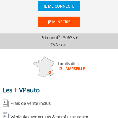
JE ME CONNECTE
JE M'INSCRIS
Prix neuf
3
:
30635 €
TVA : oui
Localisation
13 - MARSEILLE
Les
+
VPauto
Frais de vente inclus
Véhicules expertisés & testés sur route