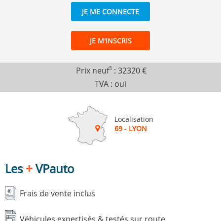
JE ME CONNECTE
JE M'INSCRIS
Prix neuf
3
:
32320 €
TVA : oui
Localisation
69 - LYON
Les
+
VPauto
Frais de vente inclus
Véhicules expertisés & testés sur route