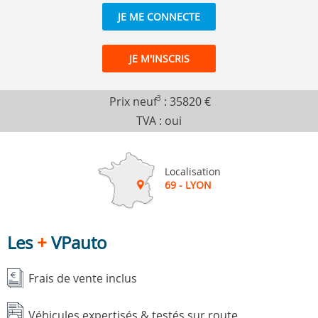
JE ME CONNECTE
JE M'INSCRIS
Prix neuf
3
:
35820 €
TVA : oui
Localisation
69 - LYON
Les
+
VPauto
Frais de vente inclus
Véhicules expertisés & testés sur route