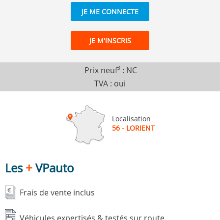
JE ME CONNECTE
JE M'INSCRIS
Prix neuf
3
:
NC
TVA : oui
Localisation
56 - LORIENT
Les
+
VPauto
Frais de vente inclus
Véhicules expertisés & testés sur route