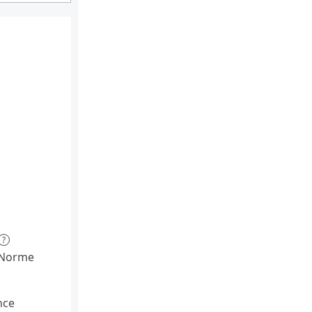
?
(Norme
nce