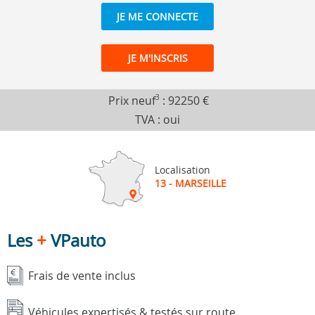
JE ME CONNECTE
JE M'INSCRIS
Prix neuf
3
:
92250 €
TVA : oui
Localisation
13 - MARSEILLE
Les
+
VPauto
Frais de vente inclus
Véhicules expertisés & testés sur route