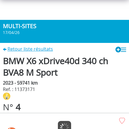
MULTI-SITES
17/04/26
Retour liste résultats
BMW X6 xDrive40d 340 ch
BVA8 M Sport
2023 - 59741 km
Ref. : 11373171
N°
4