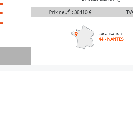
É
Prix neuf
3
:
38410 €
TVA
Localisation
44 - NANTES