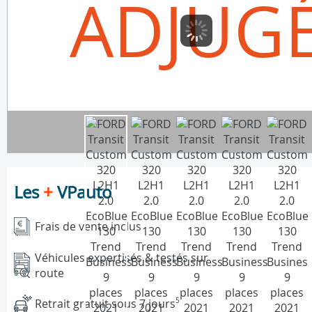
ADJUG
Les
+
VPauto
Frais de vente inclus
Véhicules expertisés & testés sur
route
Retrait gratuit sous 7 jours
5