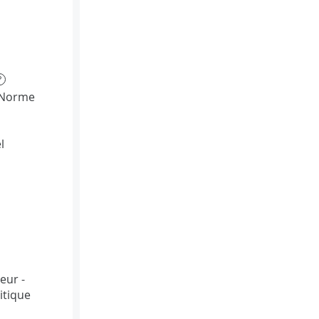
?
(Norme
l
eur -
itique