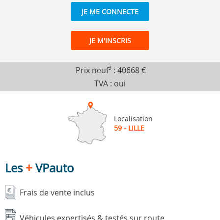
JE ME CONNECTE
JE M'INSCRIS
Prix neuf
3
:
40668 €
TVA : oui
Localisation
59 - LILLE
Les
+
VPauto
Frais de vente inclus
Véhicules expertisés & testés sur route