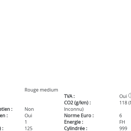
Rouge medium
TVA :
Oui
CO2 (g/km) :
118 
tien :
Non
Inconnu)
en :
Oui
Norme Euro :
6
1
Energie :
FH
 :
125
Cylindrée :
999