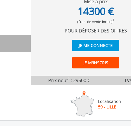
Mise à prix
14300 €
1
(Frais de vente inclus)
POUR DÉPOSER DES OFFRES
JE ME CONNECTE
JE M'INSCRIS
Prix neuf
3
:
29500 €
TVA
Localisation
59 - LILLE