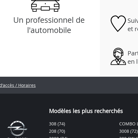
Un professionnel de
Sui
et 
l'automobile
Part
en 
d'accès / Horaires
Modèles les plus recherchés
308
(74)
COMBO L
208
(70)
3008
(72)