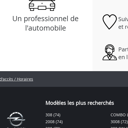
Un professionnel de
Sui
et 
l'automobile
Part
en 
d'accès / Horaires
Modèles les plus recherchés
308
(74)
COMBO L
2008
(74)
3008
(72)