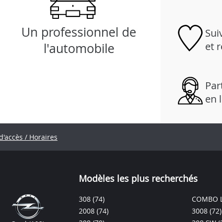
Un professionnel de
Sui
et 
l'automobile
Part
en 
d'accès / Horaires
Modèles les plus recherchés
308
(74)
COMBO L
2008
(74)
3008
(72)