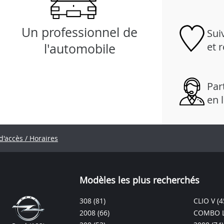
Un professionnel de
Sui
et 
l'automobile
Part
en 
d'accès / Horaires
Modèles les plus recherchés
308
(81)
CLIO V
(4
2008
(66)
COMBO L