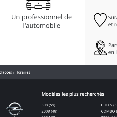
Un professionnel de
Sui
et 
l'automobile
Part
en 
d'accès / Horaires
Modèles les plus recherchés
308
(59)
CLIO V
(3
2008
(48)
COMBO L