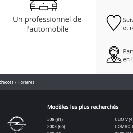
Un professionnel de
Sui
et 
l'automobile
Part
en 
d'accès / Horaires
Modèles les plus recherchés
308
(81)
CLIO V
(4
2008
(66)
COMBO L