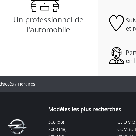
Un professionnel de
Sui
et 
l'automobile
Part
en 
d'accès / Horaires
Modèles les plus recherchés
308
(58)
CLIO V
(3
2008
(48)
COMBO L