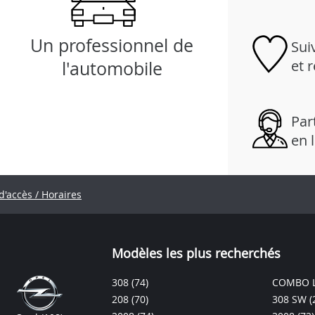
Un professionnel de
Sui
et 
l'automobile
Part
en 
d'accès / Horaires
Modèles les plus recherchés
308
(74)
COMBO L
208
(70)
308 SW
(